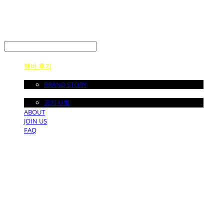
LOG IN
로그인
멤버 후기
ABOUT US
BRAND STORY
NOTICE
공지사항
ABOUT
JOIN US
FAQ
던바이어스 | DONEBYUS