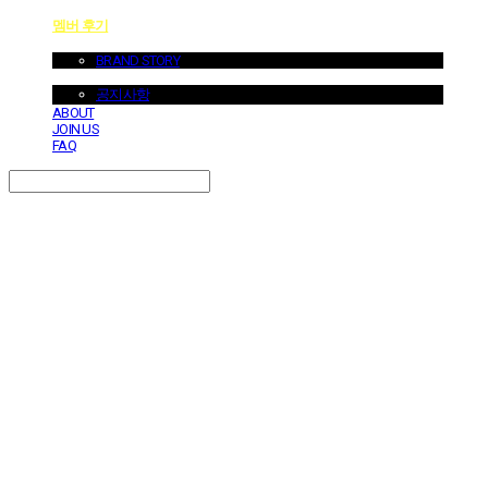
멤버 후기
ABOUT US
BRAND STORY
NOTICE
공지사항
ABOUT
JOIN US
FAQ
Search
검색
Log In
로그인
Cart
장바구니
던바이어스 | DONEBYUS