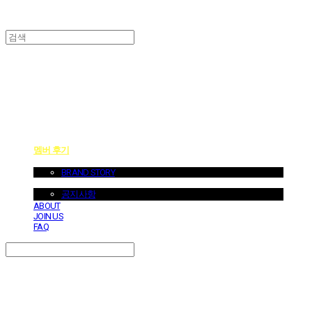
던바이어스 | DONEBYUS
멤버 후기
ABOUT US
BRAND STORY
NOTICE
공지사항
ABOUT
JOIN US
FAQ
Search
검색
Log In
로그인
Cart
장바구니