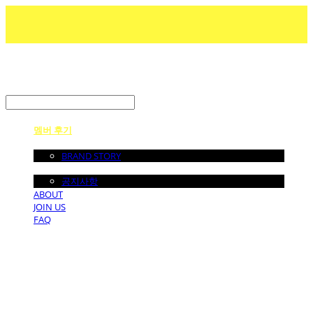
LOG IN
로그인
멤버 후기
ABOUT US
BRAND STORY
NOTICE
공지사항
ABOUT
JOIN US
FAQ
던바이어스 | DONEBYUS