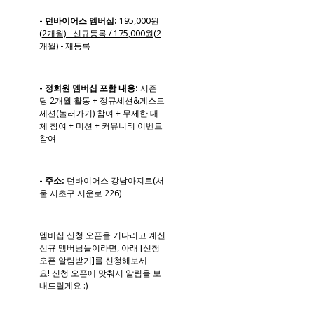
- 던바이어스 멤버십:
195,000원
(2개월) - 신규등록 / 175,000원(2
개월) - 재등록
- 정회원 멤버십 포함 내용:
시즌
당 2개월 활동 + 정규세션&게스트
세션(놀러가기) 참여 + 무제한 대
체 참여 + 미션 + 커뮤니티 이벤트
참여
- 주소:
던바이어스 강남아지트(서
울 서초구 서운로 226)
멤버십 신청 오픈을 기다리고 계신
신규 멤버님들이라면, 아래 [신청
오픈 알림받기]를 신청해보세
요! 신청 오픈에 맞춰서 알림을 보
내드릴게요 :)