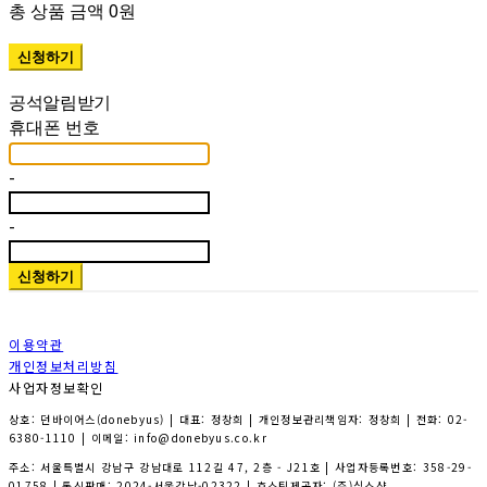
총 상품 금액
0원
휴대폰 번호
-
-
신청하기
이용약관
개인정보처리방침
사업자정보확인
상호: 던바이어스(donebyus) | 대표: 정창희 | 개인정보관리책임자: 정창희 | 전화: 02-
6380-1110 | 이메일: info@donebyus.co.kr
주소: 서울특별시 강남구 강남대로 112길 47, 2층 - J21호 | 사업자등록번호:
358-29-
01758
| 통신판매:
2024-서울강남-02322
| 호스팅제공자: (주)식스샵