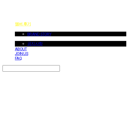
멤버 후기
ABOUT US
BRAND STORY
NOTICE
공지사항
ABOUT
JOIN US
FAQ
Search
검색
Log In
로그인
Cart
장바구니
던바이어스 | DONEBYUS