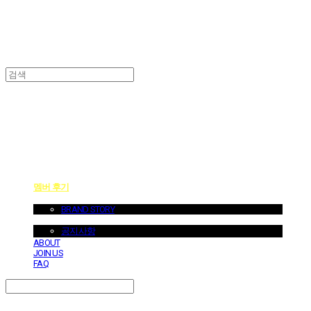
던바이어스 | DONEBYUS
멤버 후기
ABOUT US
BRAND STORY
NOTICE
공지사항
ABOUT
JOIN US
FAQ
Search
검색