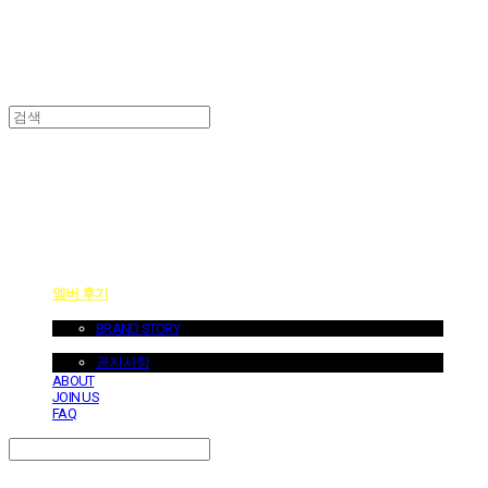
던바이어스 | DONEBYUS
멤버 후기
ABOUT US
BRAND STORY
NOTICE
공지사항
ABOUT
JOIN US
FAQ
Search
검색