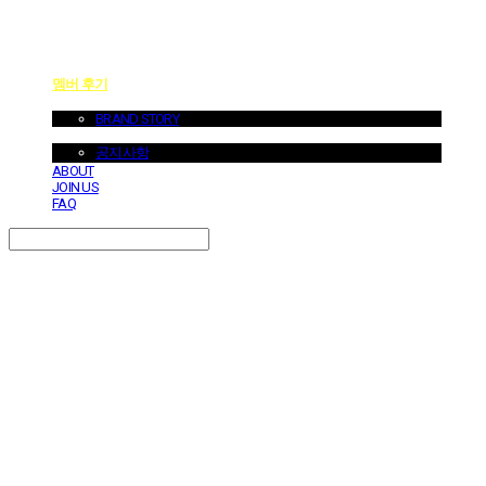
멤버 후기
ABOUT US
BRAND STORY
NOTICE
공지사항
ABOUT
JOIN US
FAQ
Search
검색
Log In
로그인
Cart
장바구니
던바이어스 | DONEBYUS