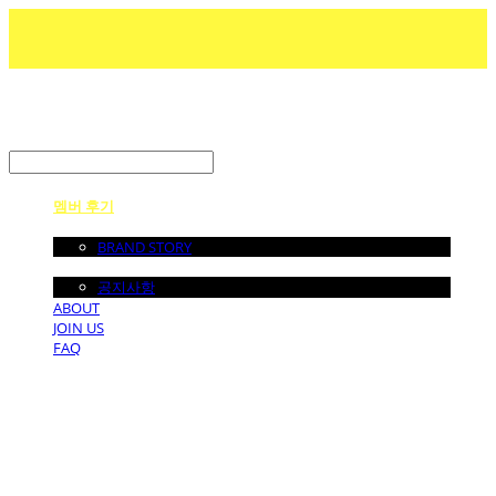
LOG IN
로그인
멤버 후기
ABOUT US
BRAND STORY
NOTICE
공지사항
ABOUT
JOIN US
FAQ
던바이어스 | DONEBYUS