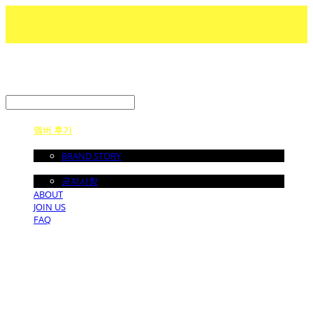
LOG IN
로그인
멤버 후기
ABOUT US
BRAND STORY
NOTICE
공지사항
ABOUT
JOIN US
FAQ
던바이어스 | DONEBYUS