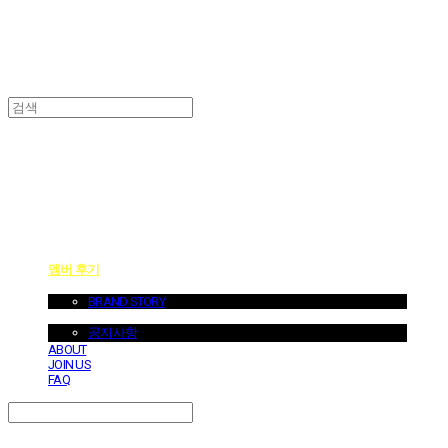
던바이어스 | DONEBYUS
멤버 후기
ABOUT US
BRAND STORY
NOTICE
공지사항
ABOUT
JOIN US
FAQ
Search
검색