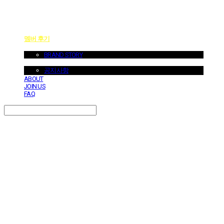
멤버 후기
ABOUT US
BRAND STORY
NOTICE
공지사항
ABOUT
JOIN US
FAQ
Search
검색
Log In
로그인
Cart
장바구니
던바이어스 | DONEBYUS