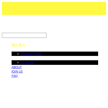
LOG IN
로그인
멤버 후기
ABOUT US
BRAND STORY
NOTICE
공지사항
ABOUT
JOIN US
FAQ
던바이어스 | DONEBYUS