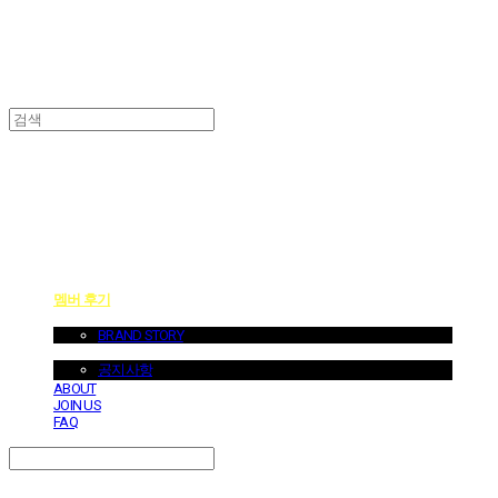
던바이어스 | DONEBYUS
멤버 후기
ABOUT US
BRAND STORY
NOTICE
공지사항
ABOUT
JOIN US
FAQ
Search
검색