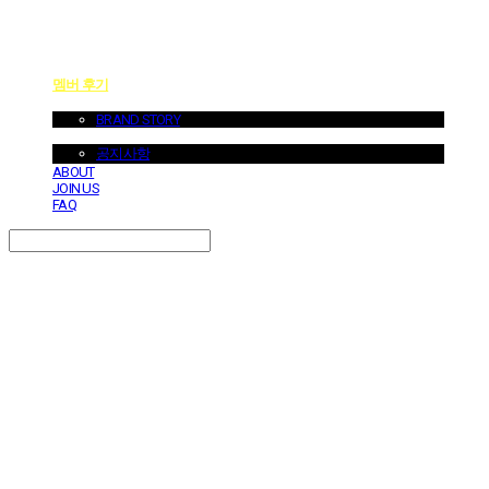
멤버 후기
ABOUT US
BRAND STORY
NOTICE
공지사항
ABOUT
JOIN US
FAQ
Search
검색
Log In
로그인
Cart
장바구니
던바이어스 | DONEBYUS