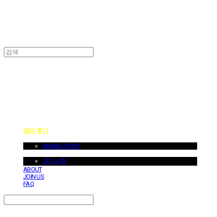
던바이어스 | DONEBYUS
멤버 후기
ABOUT US
BRAND STORY
NOTICE
공지사항
ABOUT
JOIN US
FAQ
Search
검색