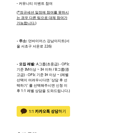
ꞏ 커뮤니티 이벤트 참여
(*정규세션 일정에 참여를 못하시
는 경우 다른 팀으로 대체 참여가
가능합니다.)
- 주소:
던바이어스 강남아지트(서
울 서초구 서운로 226)
- 모집 레벨:
A그룹(초중급) - OPIc
기준 IM이상 ~ IH 이하 / B그룹(중
고급) - OPIc 기준 IH 이상 ~ (레벨
선택이 어려우시다면 '상담 후 선
택하기' 를 선택해주시면 신청 이
후 1:1 레벨 상담을 도와드립니다.)