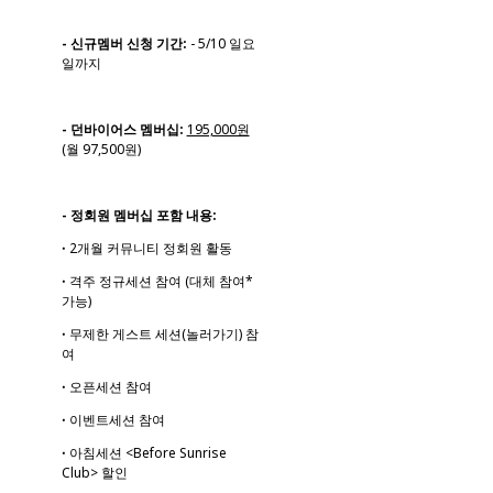
- 신규멤버 신청 기간:
- 5/10 일요
일까지
- 던바이어스 멤버십:
195,000원
(월 97,500원)
- 정회원 멤버십 포함 내용:
ꞏ 2개월 커뮤니티 정회원 활동
ꞏ 격주 정규세션 참여 (대체 참여*
가능)
ꞏ 무제한 게스트 세션(놀러가기) 참
여
ꞏ 오픈세션 참여
ꞏ 이벤트세션 참여
ꞏ 아침세션 <Before Sunrise
Club> 할인