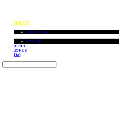
멤버 후기
ABOUT US
BRAND STORY
NOTICE
공지사항
ABOUT
JOIN US
FAQ
Search
검색
Log In
로그인
Cart
장바구니
던바이어스 | DONEBYUS