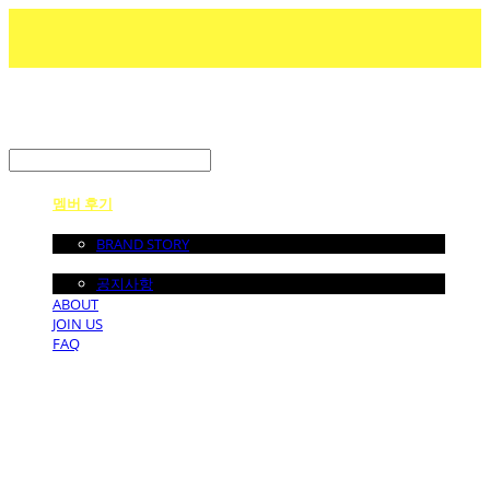
LOG IN
로그인
멤버 후기
ABOUT US
BRAND STORY
NOTICE
공지사항
ABOUT
JOIN US
FAQ
던바이어스 | DONEBYUS