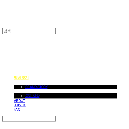
던바이어스 | DONEBYUS
멤버 후기
ABOUT US
BRAND STORY
NOTICE
공지사항
ABOUT
JOIN US
FAQ
Search
검색