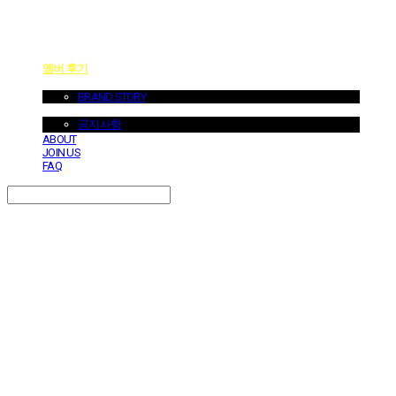
멤버 후기
ABOUT US
BRAND STORY
NOTICE
공지사항
ABOUT
JOIN US
FAQ
Search
검색
Log In
로그인
Cart
장바구니
던바이어스 | DONEBYUS