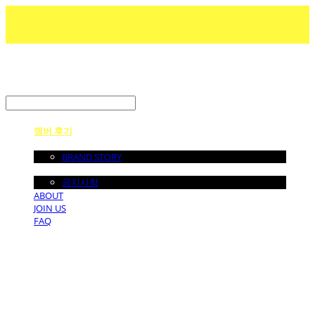
LOG IN
로그인
멤버 후기
ABOUT US
BRAND STORY
NOTICE
공지사항
ABOUT
JOIN US
FAQ
던바이어스 | DONEBYUS