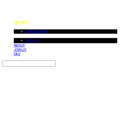
멤버 후기
ABOUT US
BRAND STORY
NOTICE
공지사항
ABOUT
JOIN US
FAQ
Search
검색
Log In
로그인
Cart
장바구니
던바이어스 | DONEBYUS