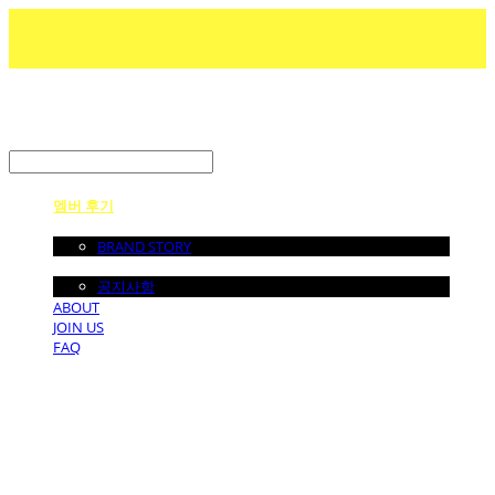
LOG IN
로그인
멤버 후기
ABOUT US
BRAND STORY
NOTICE
공지사항
ABOUT
JOIN US
FAQ
던바이어스 | DONEBYUS