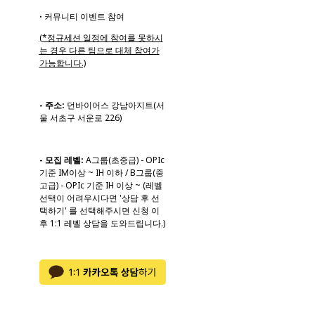
ꞏ 커뮤니티 이벤트 참여
(*정규세션 일정에 참여를 못하시
는 경우 다른 팀으로 대체 참여가
가능합니다.)
- 주소:
던바이어스 강남아지트(서
울 서초구 서운로 226)
- 모집 레벨:
A그룹(초중급) - OPIc
기준 IM이상 ~ IH 이하 / B그룹(중
고급) - OPIc 기준 IH 이상 ~ (레벨
선택이 어려우시다면 '상담 후 선
택하기' 를 선택해주시면 신청 이
후 1:1 레벨 상담을 도와드립니다.)