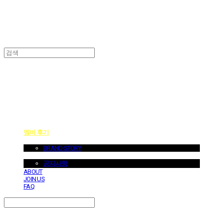
던바이어스 | DONEBYUS
멤버 후기
ABOUT US
BRAND STORY
NOTICE
공지사항
ABOUT
JOIN US
FAQ
Search
검색