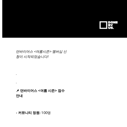
던바이어스 <여름시즌> 멤버십 신
청이 시작되었습니다!
.
.
📌 던바이어스 <여름 시즌> 접수
안내
- 커뮤니티 정원:
100명