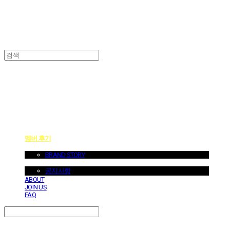
던바이어스 | DONEBYUS
멤버 후기
ABOUT US
BRAND STORY
NOTICE
공지사항
ABOUT
JOIN US
FAQ
Search
검색