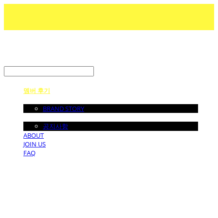
LOG IN
로그인
멤버 후기
ABOUT US
BRAND STORY
NOTICE
공지사항
ABOUT
JOIN US
FAQ
던바이어스 | DONEBYUS