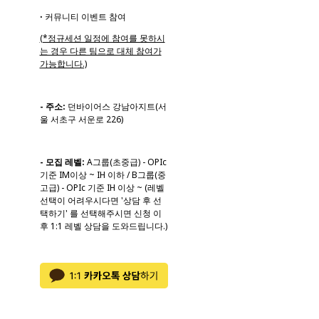
ꞏ 커뮤니티 이벤트 참여
(*정규세션 일정에 참여를 못하시
는 경우 다른 팀으로 대체 참여가
가능합니다.)
- 주소:
던바이어스 강남아지트(서
울 서초구 서운로 226)
- 모집 레벨:
A그룹(초중급) - OPIc
기준 IM이상 ~ IH 이하 / B그룹(중
고급) - OPIc 기준 IH 이상 ~ (레벨
선택이 어려우시다면 '상담 후 선
택하기' 를 선택해주시면 신청 이
후 1:1 레벨 상담을 도와드립니다.)