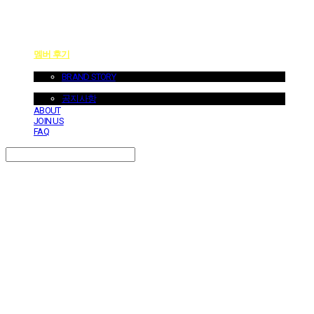
멤버 후기
ABOUT US
BRAND STORY
NOTICE
공지사항
ABOUT
JOIN US
FAQ
Search
검색
Log In
로그인
Cart
장바구니
던바이어스 | DONEBYUS