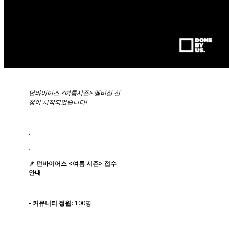
던바이어스 <여름시즌> 멤버십 신
청이 시작되었습니다!
.
.
📌 던바이어스 <여름 시즌> 접수
안내
- 커뮤니티 정원:
100명