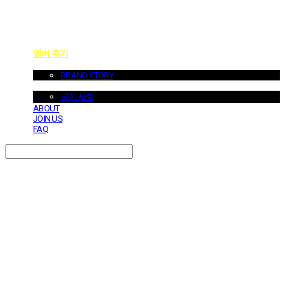
멤버 후기
ABOUT US
BRAND STORY
NOTICE
공지사항
ABOUT
JOIN US
FAQ
Search
검색
Log In
로그인
Cart
장바구니
던바이어스 | DONEBYUS