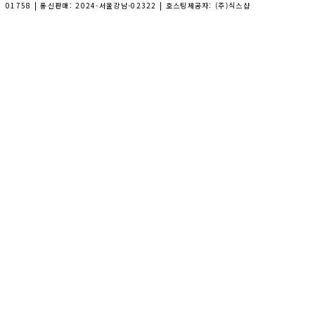
01758
| 통신판매:
2024-서울강남-02322
| 호스팅제공자: (주)식스샵