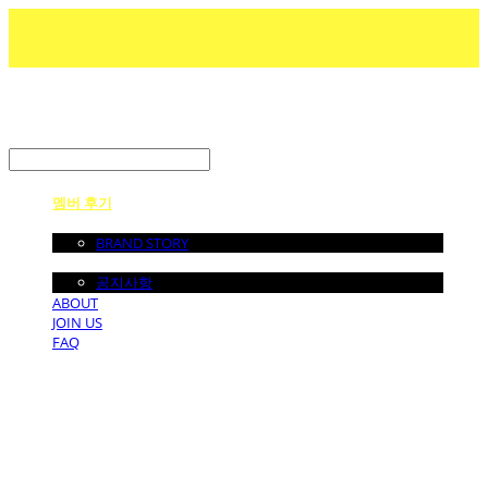
LOG IN
로그인
멤버 후기
ABOUT US
BRAND STORY
NOTICE
공지사항
ABOUT
JOIN US
FAQ
던바이어스 | DONEBYUS